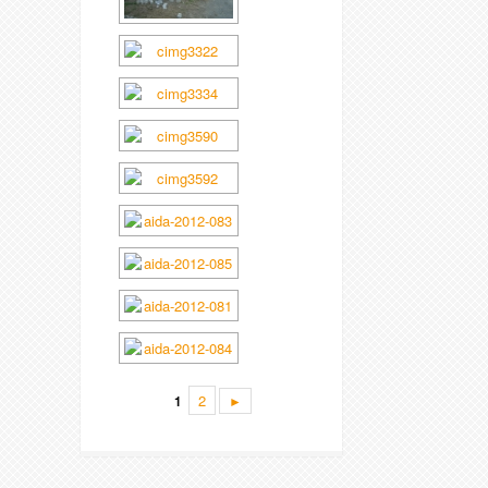
2
1
►